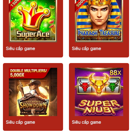
Siêu cấp game
Siêu cấp game
Siêu cấp game
Siêu cấp game