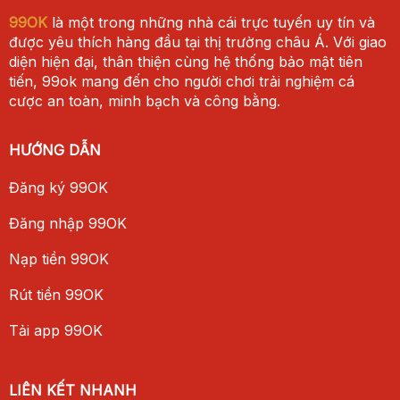
nên vị thế vững chắc của thương hiệu trên thị
99OK
là một trong những nhà cái trực tuyến uy tín và
trường giải trí trực tuyến.
được yêu thích hàng đầu tại thị trường châu Á. Với giao
diện hiện đại, thân thiện cùng hệ thống bảo mật tiên
tiến, 99ok mang đến cho người chơi trải nghiệm cá
cược an toàn, minh bạch và công bằng.
HƯỚNG DẪN
Đăng ký 99OK
Đăng nhập 99OK
Thông tin thú vị về nhà cái quốc tế OK9
Nạp tiền 99OK
Rút tiền 99OK
Năm thành lập nhà cái
Tải app 99OK
99OK
được thành lập vào năm 2016, đánh dấu
bước khởi đầu cho một nền tảng giải trí trực tuyến
hiện đại, đáng tin cậy. Từ đó đến nay, hệ thống
LIÊN KẾT NHANH
không ngừng mở rộng dịch vụ, nâng cấp công