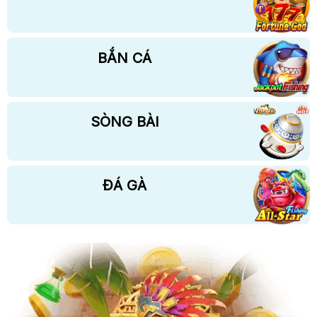
BẮN CÁ
SÒNG BÀI
ĐÁ GÀ