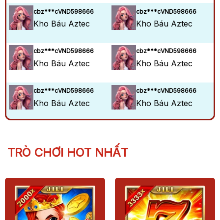
cbz***c
VND598666
cbz***c
VND598666
Kho Báu Aztec
Kho Báu Aztec
cbz***c
VND598666
cbz***c
VND598666
Kho Báu Aztec
Kho Báu Aztec
cbz***c
VND598666
cbz***c
VND598666
Kho Báu Aztec
Kho Báu Aztec
cbz***c
VND598666
cbz***c
VND598666
Kho Báu Aztec
Kho Báu Aztec
TRÒ CHƠI HOT NHẤT
cbz***c
VND598666
cbz***c
VND598666
Kho Báu Aztec
Kho Báu Aztec
cbz***c
VND598666
cbz***c
VND598666
Kho Báu Aztec
Kho Báu Aztec